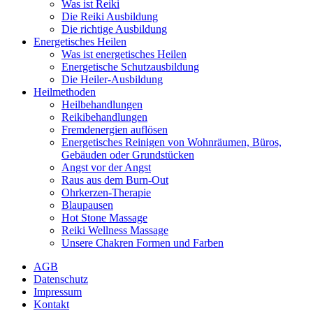
Was ist Reiki
Die Reiki Ausbildung
Die richtige Ausbildung
Energetisches Heilen
Was ist energetisches Heilen
Energetische Schutzausbildung
Die Heiler-Ausbildung
Heilmethoden
Heilbehandlungen
Reikibehandlungen
Fremdenergien auflösen
Energetisches Reinigen von Wohnräumen, Büros,
Gebäuden oder Grundstücken
Angst vor der Angst
Raus aus dem Burn-Out
Ohrkerzen-Therapie
Blaupausen
Hot Stone Massage
Reiki Wellness Massage
Unsere Chakren Formen und Farben
AGB
Datenschutz
Impressum
Kontakt