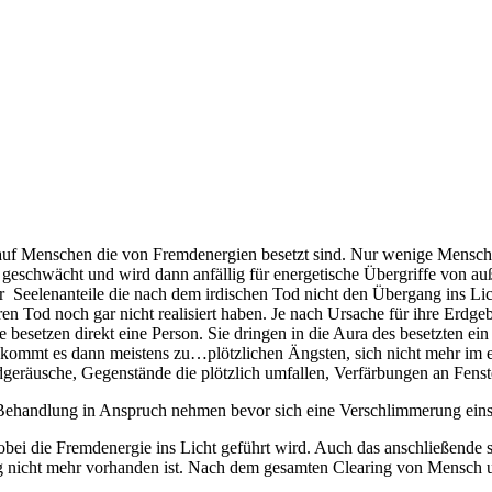
auf Menschen die von Fremdenergien besetzt sind. Nur wenige Menschen
geschwächt und wird dann anfällig für energetische Übergriffe von auße
er Seelenanteile die nach dem irdischen Tod nicht den Übergang ins Li
ren Tod noch gar nicht realisiert haben. Je nach Ursache für ihre Erdg
besetzen direkt eine Person. Sie dringen in die Aura des besetzten ei
t kommt es dann meistens zu…plötzlichen Ängsten, sich nicht mehr im 
dgeräusche, Gegenstände die plötzlich umfallen, Verfärbungen an Fen
 Behandlung in Anspruch nehmen bevor sich eine Verschlimmerung einst
obei die Fremdenergie ins Licht geführt wird. Auch das anschließende
ung nicht mehr vorhanden ist. Nach dem gesamten Clearing von Mensch 