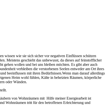
 wissen wie sie sich sicher vor negativen Einflüssen schützen
n. Meistens geschieht das unbewusst, da dieses auf feinstofflicher
cht gehen wollen und bei uns bleiben möchten. Es gibt aber auch
ebundenheit verbleiben die verstorbenen Seelen entweder am Ort ihres
n und beeinflussen mit ihren Bedürfnissen.Wenn man darauf allerdings
eigenen Heim wohl fühlen, Kälte in beheizten Räumen, körperliche
stern oder Wänden.
ellt.
 säubern von Wohnräumen mit Hilfe meiner Energiearbeit ist
und Wohnräumen tritt für den betroffenen Erleichterung und