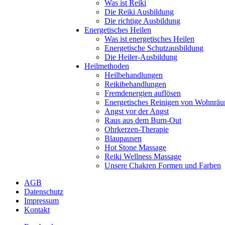
Was ist Reiki
Die Reiki Ausbildung
Die richtige Ausbildung
Energetisches Heilen
Was ist energetisches Heilen
Energetische Schutzausbildung
Die Heiler-Ausbildung
Heilmethoden
Heilbehandlungen
Reikibehandlungen
Fremdenergien auflösen
Energetisches Reinigen von Wohnrä
Angst vor der Angst
Raus aus dem Burn-Out
Ohrkerzen-Therapie
Blaupausen
Hot Stone Massage
Reiki Wellness Massage
Unsere Chakren Formen und Farben
AGB
Datenschutz
Impressum
Kontakt